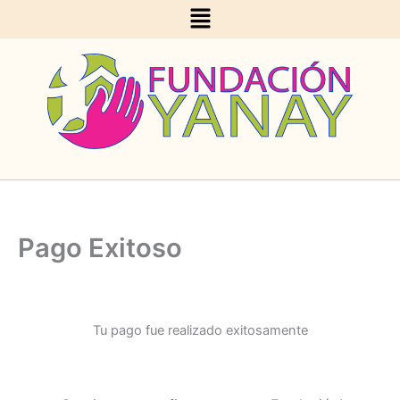
Menu
Ir
al
contenido
Pago Exitoso
Tu pago fue realizado exitosamente