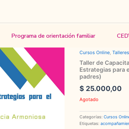
Programa de orientación familiar
CED
Inicio
/
Cursos Online
/
T
frustración. Estrategias
Cursos Online
,
Tallere
Taller de Capacita
Estrategias para 
padres)
$
25.000,00
Agotado
Categorías:
Cursos Onlin
Etiquetas:
acompañamie