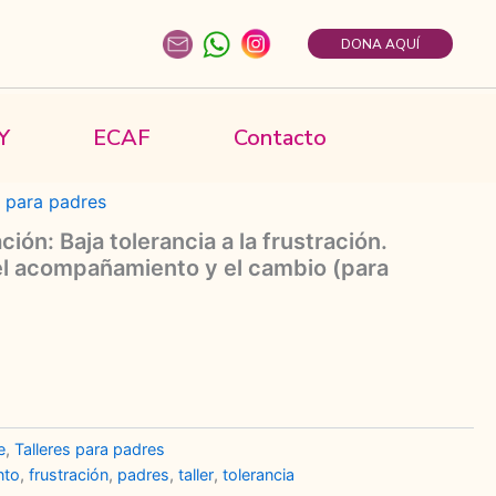
DONA AQUÍ
Y
ECAF
Contacto
alleres para padres
/ Taller de Capacitación: Baja tolerancia a la
 para el acompañamiento y el cambio (para padres)
s para padres
ción: Baja tolerancia a la frustración.
el acompañamiento y el cambio (para
e
,
Talleres para padres
nto
,
frustración
,
padres
,
taller
,
tolerancia